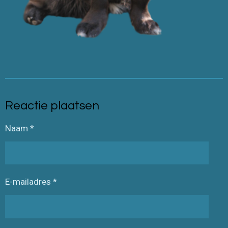
Reactie plaatsen
Naam *
E-mailadres *